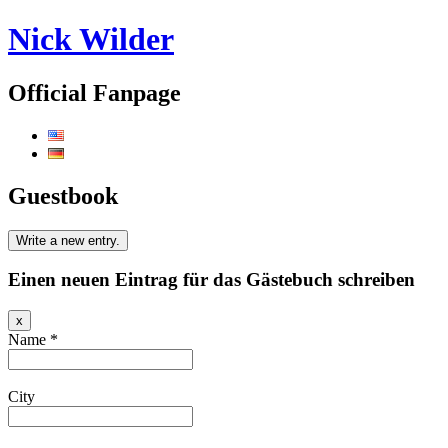
Nick Wilder
Official Fanpage
Guestbook
Einen neuen Eintrag für das Gästebuch schreiben
Hide
x
this
Name
*
form.
City