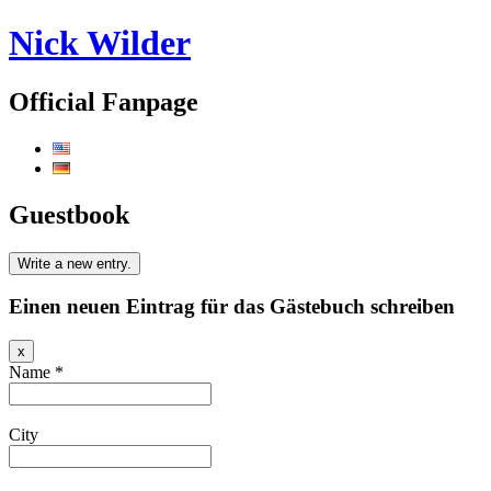
Nick Wilder
Official Fanpage
Guestbook
Einen neuen Eintrag für das Gästebuch schreiben
Hide
x
this
Name
*
form.
City